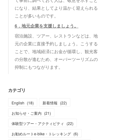
て事前に調べておく人は、敬意を示すこと
になり、結果としてより温かく迎えられる
ことが多いものです。
6．地元企業を支援しましょう。
宿泊施設、ツアー、レストランなどは、地
元の企業に直接予約しましょう。こうする
ことで、地域経済にお金が循環し、観光客
の分散が進むため、オーバーツーリズムの
抑制にもつながります。
カテゴリ
English
(
18
)
新着情報
(
22
)
お知らせ・ご案内
(
21
)
体験型ツアー・アクティビティ
(
22
)
お勧めルートe-bike・トレッキング
(
6
)