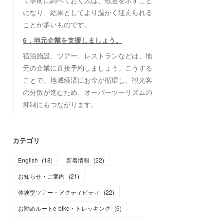
て事前に調べておく人は、敬意を示すこと
になり、結果としてより温かく迎えられる
ことが多いものです。
6．地元企業を支援しましょう。
宿泊施設、ツアー、レストランなどは、地
元の企業に直接予約しましょう。こうする
ことで、地域経済にお金が循環し、観光客
の分散が進むため、オーバーツーリズムの
抑制にもつながります。
カテゴリ
English
(
18
)
新着情報
(
22
)
お知らせ・ご案内
(
21
)
体験型ツアー・アクティビティ
(
22
)
お勧めルートe-bike・トレッキング
(
6
)