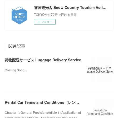
雪国観光舎 Snow Country Tourism Activity Center
TOKYOから70分で行ける雪国
フォロー
関連記事
荷物配送サービス Luggage Delivery Service
Coming Soon...
Rental Car Terms and Conditions（レンタカー貸渡規約 英語版）
Chapter 1: General ProvisionsArticle 1 (Application of
Terms and Conditions)1. The Company shall lease …