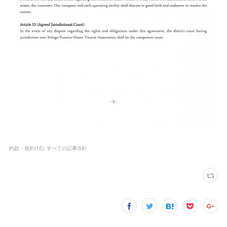
約款・規約
(
12
)
すべての記事
(
58
)