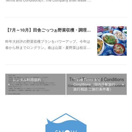
【7月～10月】田舎ごっつぉ野菜収穫・調理ツアー～e-bikeでいく湯沢探訪～
昨年大好評の野菜収穫プランをパワーアップ。今年は
春から秋までロングラン。春は山菜・夏野菜は枝豆…
レンタル利用規約
Travel Terms and
Conditions（国内手配旅行・
旅行相談 ご旅行条件書）