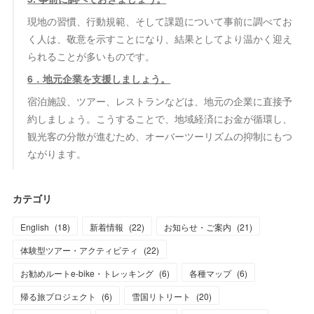
現地の習慣、行動規範、そして課題について事前に調べてお
く人は、敬意を示すことになり、結果としてより温かく迎え
られることが多いものです。
6．地元企業を支援しましょう。
宿泊施設、ツアー、レストランなどは、地元の企業に直接予
約しましょう。こうすることで、地域経済にお金が循環し、
観光客の分散が進むため、オーバーツーリズムの抑制にもつ
ながります。
カテゴリ
English
(
18
)
新着情報
(
22
)
お知らせ・ご案内
(
21
)
体験型ツアー・アクティビティ
(
22
)
お勧めルートe-bike・トレッキング
(
6
)
各種マップ
(
6
)
帰る旅プロジェクト
(
6
)
雪国リトリート
(
20
)