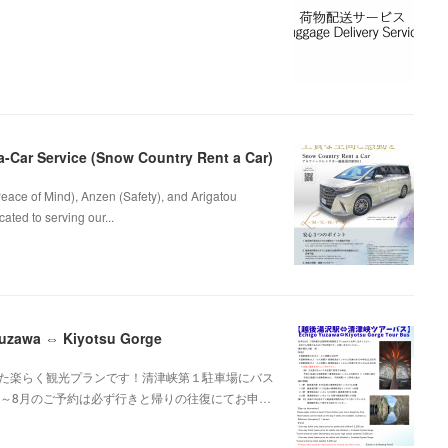
a-Car Service (Snow Country Rent a Car)
eace of Mind), Anzen (Safety), and Arigatou
ted to serving our...
a ⇔ Kiyotsu Gorge
た楽らく観光プランです！清津峡第１駐車場にバス
5～8月のご予約は必ず行きと帰りの往復にてお申…