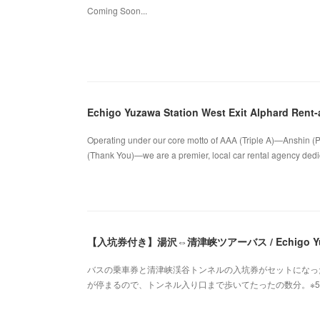
Coming Soon...
Echigo Yuzawa Station West Exit Alphard Rent-
Operating under our core motto of AAA (Triple A)—Anshin (P
(Thank You)—we are a premier, local car rental agency dedica
【入坑券付き】湯沢⇔清津峡ツアーバス / Echigo Yuzaw
バスの乗車券と清津峡渓谷トンネルの入坑券がセットになっ
が停まるので、トンネル入り口まで歩いてたったの数分。※