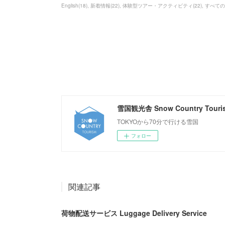
English
(
18
)
新着情報
(
22
)
体験型ツアー・アクティビティ
(
22
)
すべての
雪国観光舎 Snow Country Tourism
TOKYOから70分で行ける雪国
フォロー
関連記事
荷物配送サービス Luggage Delivery Service