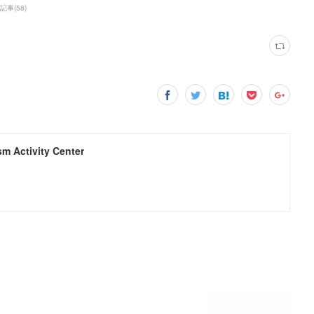
記事
(
58
)
 Activity Center