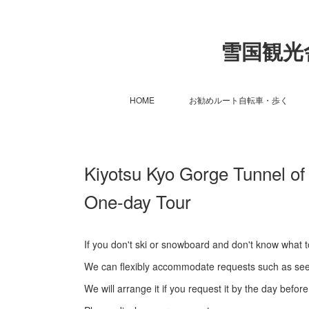
雪国観光舎 S
HOME
お勧めルート自転車・歩く
Kiyotsu Kyo Gorge Tunnel of
One-day Tour
If you don't ski or snowboard and don't know what 
We can flexibly accommodate requests such as see
We will arrange it if you request it by the day before.