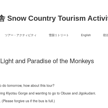
now Country Tourism Activit
ツアー・アクティビティ
雪国リトリート
English
宿
 Light and Paradise of the Monkeys
to do tomorrow, how about this tour?
ing Kiyotsu Gorge and wanting to go to Obuse and Jigokudani.
 (Please forgive us if the bus is full.)