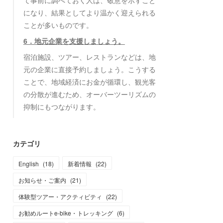
て事前に調べておく人は、敬意を示すこと
になり、結果としてより温かく迎えられる
ことが多いものです。
6．地元企業を支援しましょう。
宿泊施設、ツアー、レストランなどは、地
元の企業に直接予約しましょう。こうする
ことで、地域経済にお金が循環し、観光客
の分散が進むため、オーバーツーリズムの
抑制にもつながります。
カテゴリ
English
(
18
)
新着情報
(
22
)
お知らせ・ご案内
(
21
)
体験型ツアー・アクティビティ
(
22
)
お勧めルートe-bike・トレッキング
(
6
)