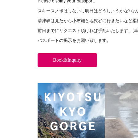
Please display your passport.
スキースノボはしないし明日はどうしようかな?な
清津峡は見たから小布施と地獄谷に行きたいなど柔
前日までにリクエスト頂ければ手配いたします。(車
パスポートの掲示をお願い致します。