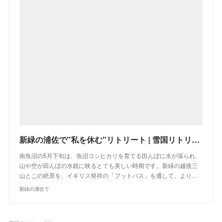
新緑の浦佐で"私を休む"リトリート | 雪国リトリート｜雪国の暮らしに触れる旅で、私らしさに出会う。雪国リトリート
南魚沼の5月下旬は、魚沼コシヒカリを育てる田んぼに水が張られ、
山や空が田んぼの水鏡に映るとても美しい時期です。新緑の越後三
山とこの絶景を、イギリス発祥の「フットパス」を通して、より…
新緑の浦佐で