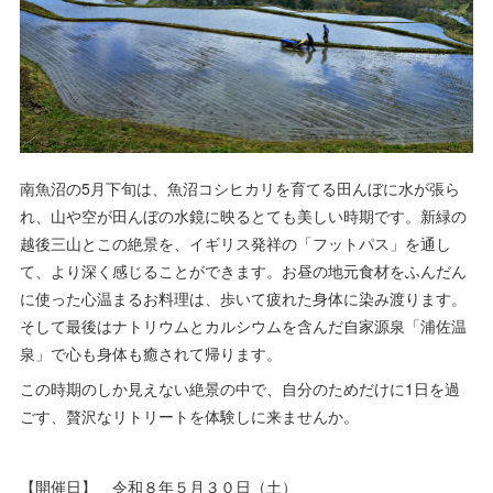
南魚沼の5月下旬は、魚沼コシヒカリを育てる田んぼに水が張ら
れ、山や空が田んぼの水鏡に映るとても美しい時期です。新緑の
越後三山とこの絶景を、イギリス発祥の「フットパス」を通し
て、より深く感じることができます。お昼の地元食材をふんだん
に使った心温まるお料理は、歩いて疲れた身体に染み渡ります。
そして最後はナトリウムとカルシウムを含んだ自家源泉「浦佐温
泉」で心も身体も癒されて帰ります。
この時期のしか見えない絶景の中で、自分のためだけに1日を過
ごす、贅沢なリトリートを体験しに来ませんか。
【開催日】 令和８年５月３０日（土）