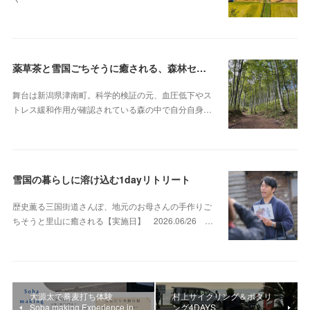
薬草茶と雪国ごちそうに癒される、森林セラピー日帰りツアー
舞台は新潟県津南町。科学的検証の元、血圧低下やス
トレス緩和作用が確認されている森の中で自分自身…
雪国の暮らしに溶け込む1dayリトリート
歴史薫る三国街道さんぽ、地元のお母さんの手作りご
ちそうと里山に癒される【実施日】 2026.06/26 …
大源太で蕎麦打ち体験
村上サイクリング＆ポタリ
Soba making Experience in
ング4DAYS