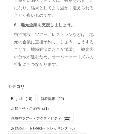
て事前に調べておく人は、敬意を示すこと
になり、結果としてより温かく迎えられる
ことが多いものです。
6．地元企業を支援しましょう。
宿泊施設、ツアー、レストランなどは、地
元の企業に直接予約しましょう。こうする
ことで、地域経済にお金が循環し、観光客
の分散が進むため、オーバーツーリズムの
抑制にもつながります。
カテゴリ
English
(
18
)
新着情報
(
22
)
お知らせ・ご案内
(
21
)
体験型ツアー・アクティビティ
(
22
)
お勧めルートe-bike・トレッキング
(
6
)