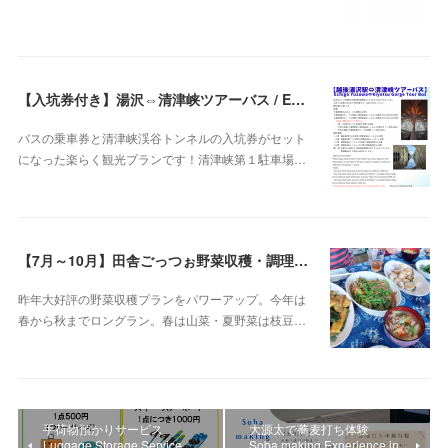
【入坑券付き】湯沢⇔清津峡ツアーバス / Echigo Yuzawa ⇔ Kiyotsu Gorge
バスの乗車券と清津峡渓谷トンネルの入坑券がセット
になった楽らく観光プランです！清津峡第１駐車場…
【7月～10月】田舎ごっつぉ野菜収穫・調理ツアー～e-bikeでいく湯沢探訪～
昨年大好評の野菜収穫プランをパワーアップ。今年は
春から秋までロングラン。春は山菜・夏野菜は枝豆…
手荷物預かりサービス
大源太で蕎麦打ち体験
Luggage Storage Service
Soba making Experience in