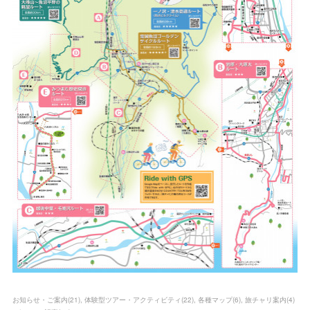
お知らせ・ご案内
(
21
)
体験型ツアー・アクティビティ
(
22
)
各種マップ
(
6
)
旅チャリ案内
(
4
)