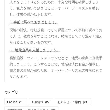
人々をじっくりと知るために、十分な時間を確保しましょ
う。観光を急いで済ませると、オーバーツーリズムを助長
し、体験の質が低下します。
5. 事前に調べておきましょう。
現地の習慣、行動規範、そして課題について事前に調べてお
く人は、敬意を示すことになり、結果としてより温かく迎え
られることが多いものです。
6．地元企業を支援しましょう。
宿泊施設、ツアー、レストランなどは、地元の企業に直接予
約しましょう。こうすることで、地域経済にお金が循環し、
観光客の分散が進むため、オーバーツーリズムの抑制にもつ
ながります。
カテゴリ
English
(
18
)
新着情報
(
22
)
お知らせ・ご案内
(
21
)
体験型ツアー・アクティビティ
(
22
)