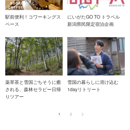
駅前便利！コワーキングス
にいがたGO TO トラベル
ペース
新潟県民限定宿泊企画
薬草茶と雪国ごちそうに癒
雪国の暮らしに溶け込む
される、森林セラピー日帰
1dayリトリート
りツアー
1
2